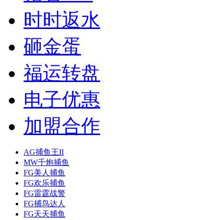
时时返水
砸金蛋
福运转盘
电子优惠
加盟合作
AG捕鱼王II
MW千炮捕鱼
FG美人捕鱼
FG欢乐捕鱼
FG雷霆战警
FG捕鸟达人
FG天天捕鱼