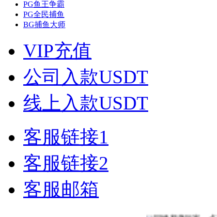
PG鱼王争霸
PG全民捕鱼
BG捕鱼大师
VIP充值
公司入款USDT
线上入款USDT
客服链接1
客服链接2
客服邮箱