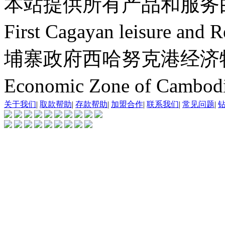
本站提供所有产品和服务
First Cagayan leisure and
埔寨政府西哈努克港经济特区Siha
Economic Zone of Ca
关于我们
|
取款帮助
|
存款帮助
|
加盟合作
|
联系我们
|
常见问题
|
钻