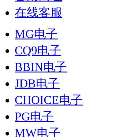
在线客服
MG电子
CQ9电子
BBIN电子
JDB电子
CHOICE电子
PG电子
MW电子