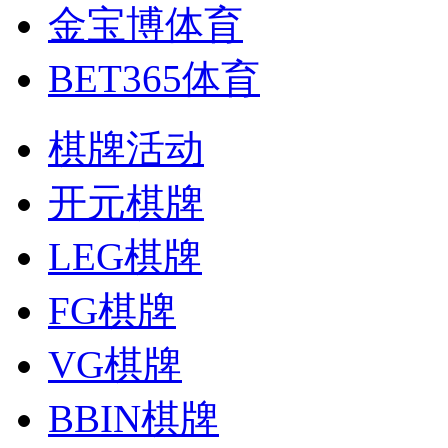
金宝博体育
BET365体育
棋牌活动
开元棋牌
LEG棋牌
FG棋牌
VG棋牌
BBIN棋牌