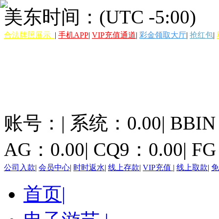
美东时间：
(UTC -5:00)
合法牌照展示
|
手机APP
|
VIP充值通道
|
彩金领取大厅
|
抢红包
|
账号：
|
系统：
0.00
|
BBI
AG：
0.00
|
CQ9：
0.00
|
FG
公司入款
|
会员中心
|
时时返水
|
线上存款
|
VIP充值
|
线上取款
|
免
首页
|