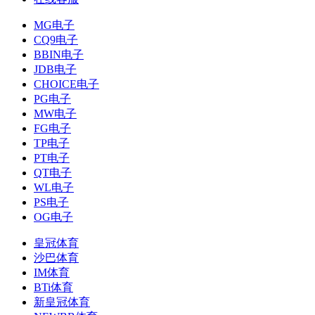
MG电子
CQ9电子
BBIN电子
JDB电子
CHOICE电子
PG电子
MW电子
FG电子
TP电子
PT电子
QT电子
WL电子
PS电子
OG电子
皇冠体育
沙巴体育
IM体育
BTi体育
新皇冠体育