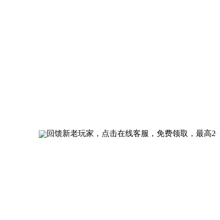
回馈新老玩家，点击在线客服，免费领取，最高2000