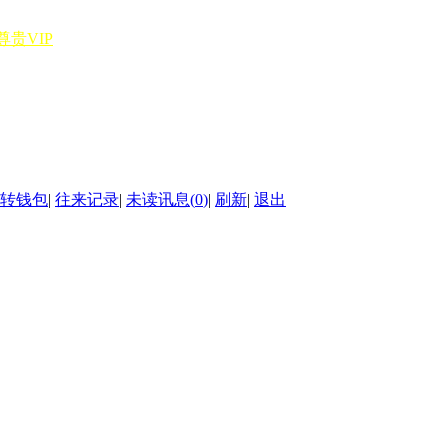
尊贵VIP
转钱包
|
往来记录
|
未读讯息(
0
)
|
刷新
|
退出